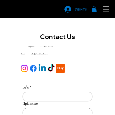
Увійти
LightCraft
Family
Contact Us
Telephone:
+44 7341 212 177
Email:
hello@lightcraftfamily.com
Ім'я
*
Прізвище